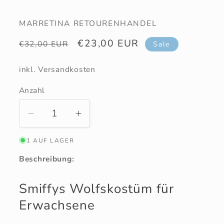
MARRETINA RETOURENHANDEL
Normaler
Verkaufspreis
€23,00 EUR
€32,00 EUR
Sale
Preis
inkl. Versandkosten
Anzahl
Anzahl
Verringere
Erhöhe
die
die
1 AUF LAGER
Menge
Menge
für
für
Beschreibung:
Wolfskostüm
Wolfskostüm
für
für
Smiffys Wolfskostüm für
Erwachsene
Erwachsene
Erwachsene