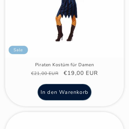
Sale
Piraten Kostüm für Damen
Normaler
Verkaufspreis
€19,00 EUR
€21,00 EUR
Preis
In den Warenkorb