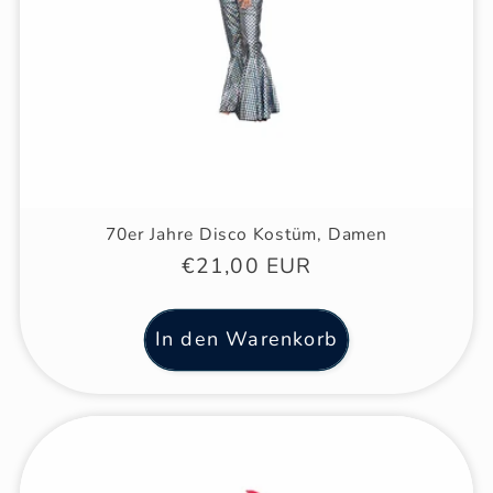
70er Jahre Disco Kostüm, Damen
Normaler
€21,00 EUR
Preis
In den Warenkorb