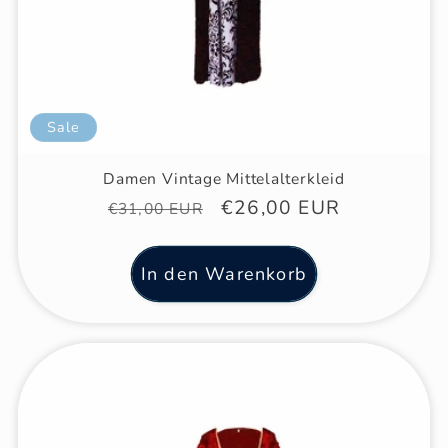
Sale
Damen Vintage Mittelalterkleid
Normaler
Verkaufspreis
€26,00 EUR
€31,00 EUR
Preis
In den Warenkorb