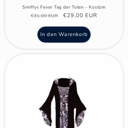
Smiffys Fever Tag der Toten - Kostüm
Normaler
Verkaufspreis
€29,00 EUR
€31,00 EUR
Preis
In den Warenkorb