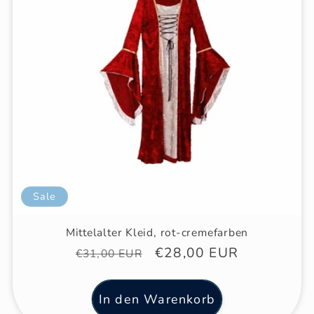
Sale
Mittelalter Kleid, rot-cremefarben
Normaler
Verkaufspreis
€28,00 EUR
€31,00 EUR
Preis
In den Warenkorb