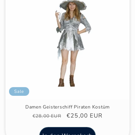
Sale
Damen Geisterschiff Piraten Kostüm
Normaler
Verkaufspreis
€25,00 EUR
€28,00 EUR
Preis