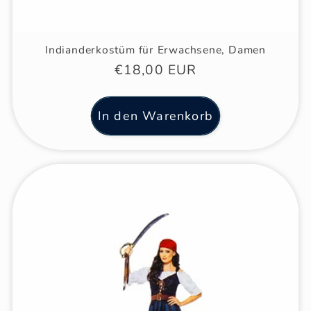
Indianderkostüm für Erwachsene, Damen
Normaler
€18,00 EUR
Preis
In den Warenkorb