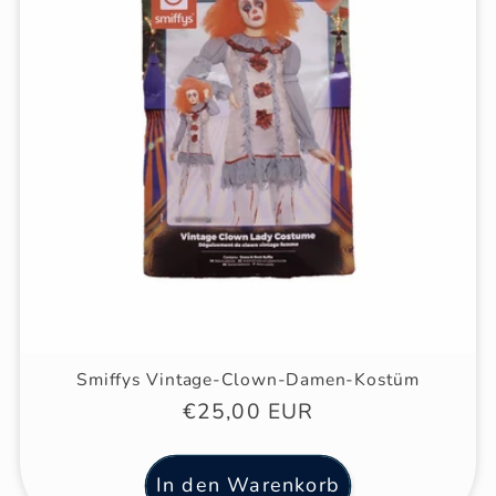
Smiffys Vintage-Clown-Damen-Kostüm
Normaler
€25,00 EUR
Preis
In den Warenkorb