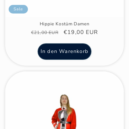
Sale
Hippie Kostüm Damen
Normaler
Verkaufspreis
€19,00 EUR
€21,00 EUR
Preis
In den Warenkorb