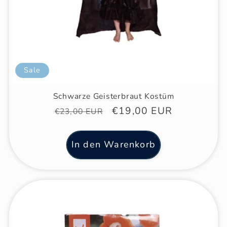
Sale
Schwarze Geisterbraut Kostüm
Normaler
Verkaufspreis
€19,00 EUR
€23,00 EUR
Preis
In den Warenkorb