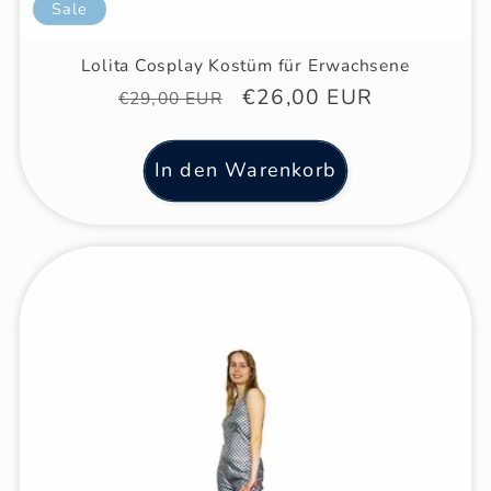
Sale
Lolita Cosplay Kostüm für Erwachsene
Normaler
Verkaufspreis
€26,00 EUR
€29,00 EUR
Preis
In den Warenkorb