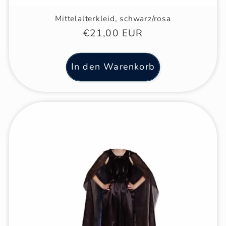
Mittelalterkleid, schwarz/rosa
Normaler
€21,00 EUR
Preis
In den Warenkorb