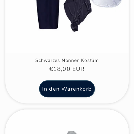
Schwarzes Nonnen Kostüm
Normaler
€18,00 EUR
Preis
In den Warenkorb