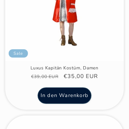
Sale
Luxus Kapitän Kostüm, Damen
Normaler
Verkaufspreis
€35,00 EUR
€39,00 EUR
Preis
In den Warenkorb