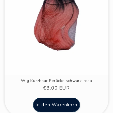
Wig Kurzhaar Perücke schwarz-rosa
Normaler
€8,00 EUR
Preis
In den Warenkorb