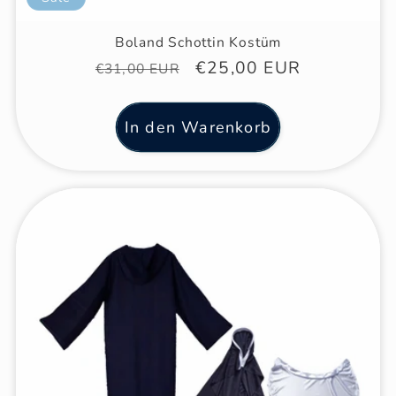
Boland Schottin Kostüm
Normaler
Verkaufspreis
€25,00 EUR
€31,00 EUR
Preis
In den Warenkorb