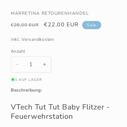
MARRETINA RETOURENHANDEL
Normaler
Verkaufspreis
€22,00 EUR
€28,00 EUR
Sale
Preis
inkl. Versandkosten
Anzahl
Anzahl
Verringere
Erhöhe
die
die
1 AUF LAGER
Menge
Menge
für
für
Beschreibung:
Tut
Tut
Tut
Tut
VTech Tut Tut Baby Flitzer -
Baby
Baby
Feuerwehrstation
Flitzer
Flitzer
-
-