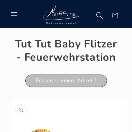
Direkt
zum
Inhalt
Warenkorb
Tut Tut Baby Flitzer
- Feuerwehrstation
Fragen zu einem Artikel ?
oduktinformationen
ringen