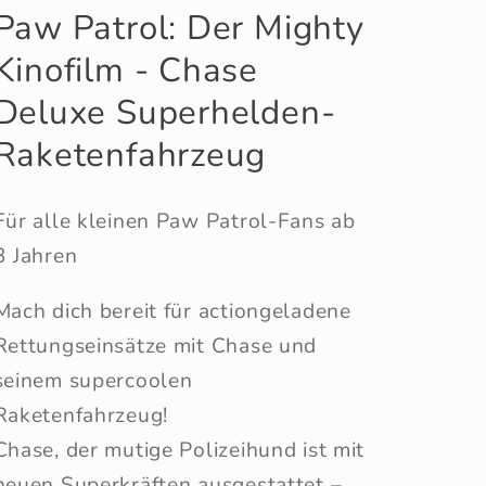
Patrol
Patrol
Paw Patrol: Der Mighty
Chase
Chase
Kinofilm - Chase
Raketenfahrzeug
Raketenfahrzeug
Deluxe Superhelden-
Raketenfahrzeug
Für alle kleinen Paw Patrol-Fans ab
3 Jahren
Mach dich bereit für actiongeladene
Rettungseinsätze mit Chase und
seinem supercoolen
Raketenfahrzeug!
Chase, der mutige Polizeihund ist mit
neuen Superkräften ausgestattet –