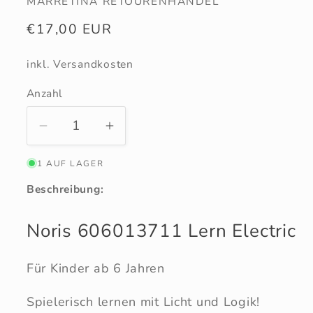
MARRETINA RETOURENHANDEL
Normaler
€17,00 EUR
Preis
inkl. Versandkosten
Anzahl
Anzahl
Verringere
Erhöhe
die
die
1 AUF LAGER
Menge
Menge
für
für
Beschreibung:
Noris
Noris
Lern
Lern
Noris 606013711 Lern Electric
Electric
Electric
Für Kinder ab 6 Jahren
Spielerisch lernen mit Licht und Logik!