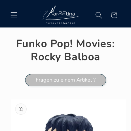
Direkt
zum
Inhalt
Warenkorb
Funko Pop! Movies:
Rocky Balboa
Fragen zu einem Artikel ?
oduktinformationen
ringen