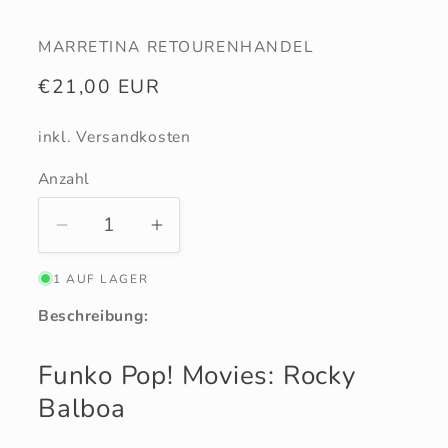
MARRETINA RETOURENHANDEL
Normaler
€21,00 EUR
Preis
inkl. Versandkosten
Anzahl
Anzahl
Verringere
Erhöhe
die
die
1 AUF LAGER
Menge
Menge
für
für
Beschreibung:
Funko
Funko
Pop!
Pop!
Funko Pop! Movies: Rocky
Movies:
Movies:
Balboa
Rocky
Rocky
Balboa
Balboa