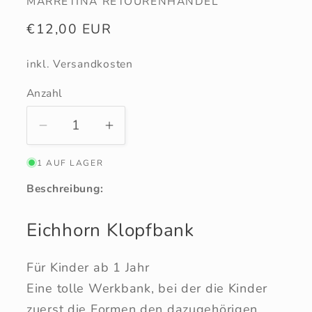
MARRETINA RETOURENHANDEL
Normaler
€12,00 EUR
Preis
inkl. Versandkosten
Anzahl
Anzahl
Verringere
Erhöhe
die
die
1 AUF LAGER
Menge
Menge
für
für
Beschreibung:
Eichhorn
Eichhorn
Klopfbank
Klopfbank
Eichhorn Klopfbank
Für Kinder ab 1 Jahr
Eine tolle Werkbank, bei der die Kinder
zuerst die Formen den dazugehörigen