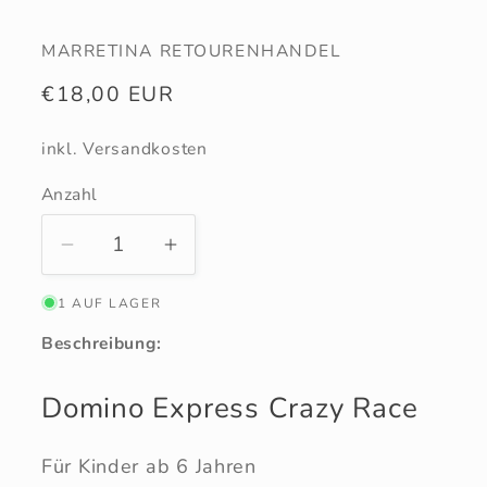
MARRETINA RETOURENHANDEL
Normaler
€18,00 EUR
Preis
inkl. Versandkosten
Anzahl
Anzahl
Verringere
Erhöhe
die
die
1 AUF LAGER
Menge
Menge
für
für
Beschreibung:
Domino
Domino
Express
Express
Domino Express Crazy Race
Crazy
Crazy
Race
Race
Für Kinder ab 6 Jahren