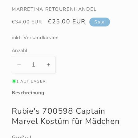
MARRETINA RETOURENHANDEL
Normaler
Verkaufspreis
€25,00 EUR
€34,00 EUR
Sale
Preis
inkl. Versandkosten
Anzahl
Anzahl
Verringere
Erhöhe
die
die
1 AUF LAGER
Menge
Menge
für
für
Beschreibung:
Captain
Captain
Marvel
Marvel
Rubie's 700598 Captain
Kostüm
Kostüm
Marvel Kostüm für Mädchen
Größe L